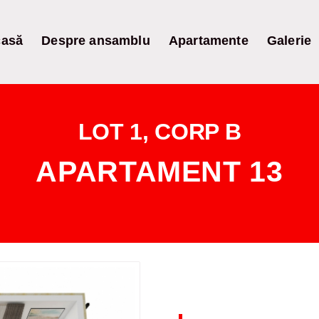
asă
Despre ansamblu
Apartamente
Galerie
LOT 1, CORP B
APARTAMENT 13