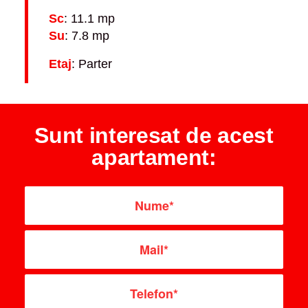
Sc
: 11.1 mp
Su
: 7.8 mp
Etaj
: Parter
Sunt interesat de acest
apartament: