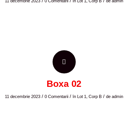
/
/
/
11 decembrie 2023
0 Comentarii
în
Lot 1, Corp B
de
admin
Boxa 02
/
/
/
11 decembrie 2023
0 Comentarii
în
Lot 1, Corp B
de
admin