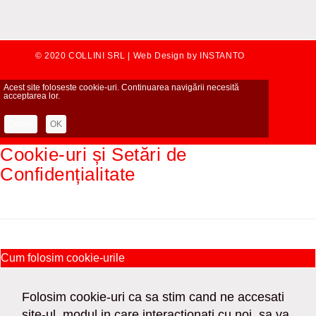
© 2020 COLLINI SRL |
Web Design by INSTANTO
Acest site foloseste cookie-uri. Continuarea navigării necesită
acceptarea lor.
Detalii
OK
Cookie-uri și Setări de
Confidențialitate
Cum folosim cookie-urile
Folosim cookie-uri ca sa stim cand ne accesati
site-ul, modul in care interactionati cu noi, sa va