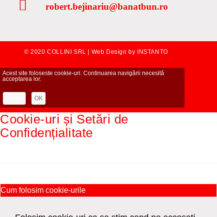
robert.bejinariu@banatbun.ro
© 2020 COLLINI SRL |
Web Design by INSTANTO
Acest site foloseste cookie-uri. Continuarea navigării necesită
acceptarea lor.
Detalii
OK
Cookie-uri și Setări de
Confidențialitate
Cum folosim cookie-urile